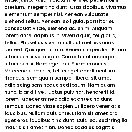
vitae, justo. Nullam dictum felis eu pede mollis
pretium. Integer tincidunt. Cras dapibus. Vivamus
elementum semper nisi. Aenean vulputate
eleifend tellus. Aenean leo ligula, porttitor eu,
consequat vitae, eleifend ac, enim. Aliquam
lorem ante, dapibus in, viverra quis, feugiat a,
tellus. Phasellus viverra nulla ut metus varius
laoreet. Quisque rutrum. Aenean imperdiet. Etiam
ultricies nisi vel augue. Curabitur ullamcorper
ultricies nisi. Nam eget dui. Etiam rhoncus.
Maecenas tempus, tellus eget condimentum
rhoncus, sem quam semper libero, sit amet
adipiscing sem neque sed ipsum. Nam quam
nunc, blandit vel, luctus pulvinar, hendrerit id,
lorem. Maecenas nec odio et ante tincidunt
tempus. Donec vitae sapien ut libero venenatis
faucibus. Nullam quis ante. Etiam sit amet orci
eget eros faucibus tincidunt. Duis leo. Sed fringilla
mauris sit amet nibh. Donec sodales sagittis